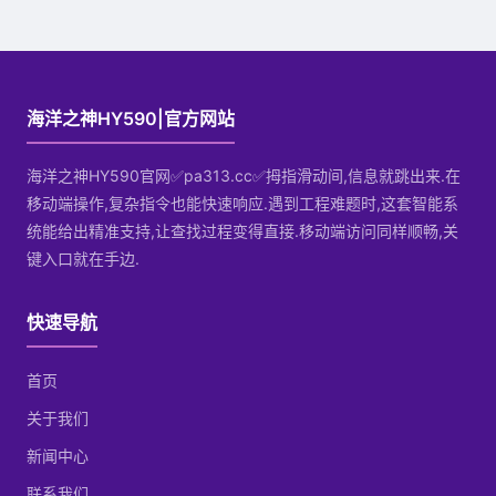
海洋之神HY590|官方网站
海洋之神HY590官网✅pa313.cc✅拇指滑动间,信息就跳出来.在
移动端操作,复杂指令也能快速响应.遇到工程难题时,这套智能系
统能给出精准支持,让查找过程变得直接.移动端访问同样顺畅,关
键入口就在手边.
快速导航
首页
关于我们
新闻中心
联系我们