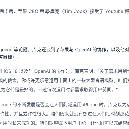
后，苹果 CEO 蒂姆·库克（Tim Cook）接受了 Youtube 博主 i
 Intelligence 等论题。库克还谈到了苹果与 OpenAI 的协作，
控鼠标）。
成到 iOS 18 以及与 OpenAI 的协作时，库克表明：“关于需
的使命，你或许更乐意运用市面上的一些大型言语模型。咱们挑选 
咱们以为它们是最好的，不过每次运用时都需求取得用户赞同。”
telligence 的不断发展是否会让人们削减运用 iPhone 时，库
或许性，并且或许性很大。咱们历来就没有想过让人们把时刻都
运用时长来成功的。咱们期望赋予用户才能，让他们可以完结曾