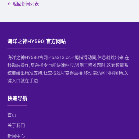
← 返回新闻列表
海洋之神HY590|官方网站
海洋之神HY590官网✅pa313.cc✅拇指滑动间,信息就跳出来.在
移动端操作,复杂指令也能快速响应.遇到工程难题时,这套智能系
统能给出精准支持,让查找过程变得直接.移动端访问同样顺畅,关
键入口就在手边.
快速导航
首页
关于我们
新闻中心