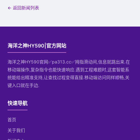
← 返回新闻列表
海洋之神HY590|官方网站
海洋之神HY590官网✅pa313.cc✅拇指滑动间,信息就跳出来.在
移动端操作,复杂指令也能快速响应.遇到工程难题时,这套智能系
统能给出精准支持,让查找过程变得直接.移动端访问同样顺畅,关
键入口就在手边.
快速导航
首页
关于我们