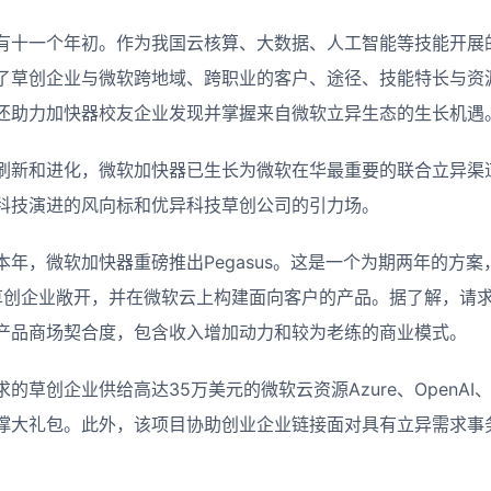
有十一个年初。作为我国云核算、大数据、人工智能等技能开展
了草创企业与微软跨地域、跨职业的客户、途径、技能特长与资
还助力加快器校友企业发现并掌握来自微软立异生态的生长机遇
刷新和进化，微软加快器已生长为微软在华最重要的联合立异渠
科技演进的风向标和优异科技草创公司的引力场。
年，微软加快器重磅推出Pegasus。这是一个为期两年的方
活泼的草创企业敞开，并在微软云上构建面向客户的产品。据了解，请求参
产品商场契合度，包含收入增加动力和较为老练的商业模式。
草创企业供给高达35万美元的微软云资源Azure、OpenAI、GitH
撑大礼包。此外，该项目协助创业企业链接面对具有立异需求事