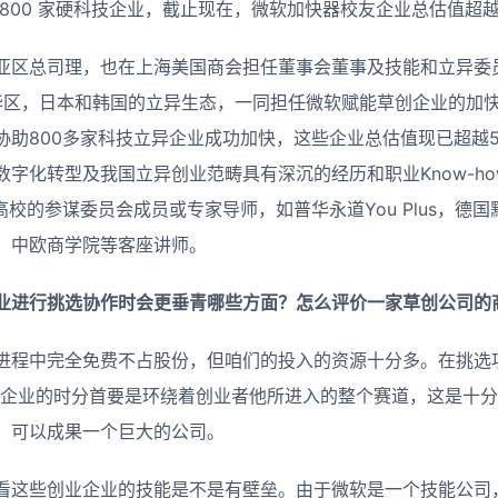
800 家硬科技企业，截止现在，微软加快器校友企业总估值超越 
亚区总司理，也在上海美国商会担任董事会董事及技能和立异委
在大中华区，日本和韩国的立异生态，一同担任微软赋能草创企业的
协助800多家科技立异企业成功加快，这些企业总估值现已超越5
字化转型及我国立异创业范畴具有深沉的经历和职业Know-h
高校的参谋委员会成员或专家导师，如普华永道You Plus，德
，中欧商学院等客座讲师。
业进行挑选协作时会更垂青哪些方面？怎么评价一家草创公司的
进程中完全免费不占股份，但咱们的投入的资源十分多。在挑选
看企业的时分首要是环绕着创业者他所进入的整个赛道，这是十
，可以成果一个巨大的公司。
看这些创业企业的技能是不是有壁垒。由于微软是一个技能公司，