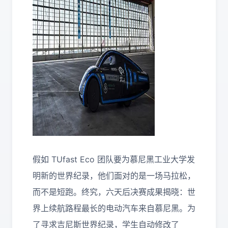
假如 TUfast Eco 团队要为慕尼黑工业大学发
明新的世界纪录，他们面对的是一场马拉松，
而不是短跑。终究，六天后决赛成果揭晓：世
界上续航路程最长的电动汽车来自慕尼黑。为
了寻求吉尼斯世界纪录，学生自动修改了