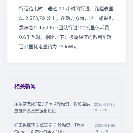
行程结束时，通过 99 小时的行进，路程表显
现 2.573,79 公里。在动力方面，这一成果也
意味着TUfast Eco团队行进100公里仅耗费
0.6千瓦时。相比之下：极端经济的系列车辆
百公里耗电量约为 13 kWh。
相关新闻
乐乐茶完成2亿元Pre-A轮融资，将加强供
2026-01-30
00:25:16
应链体系及数据化建设
神策数据获 2 亿美元 D 轮融资，Tiger
2026-01-26
00:25:16
Global、凯雷投资集团领投