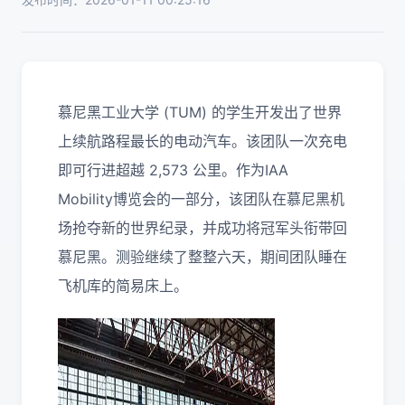
慕尼黑工业大学 (TUM) 的学生开发出了世界
上续航路程最长的电动汽车。该团队一次充电
即可行进超越 2,573 公里。作为IAA
Mobility博览会的一部分，该团队在慕尼黑机
场抢夺新的世界纪录，并成功将冠军头衔带回
慕尼黑。测验继续了整整六天，期间团队睡在
飞机库的简易床上。