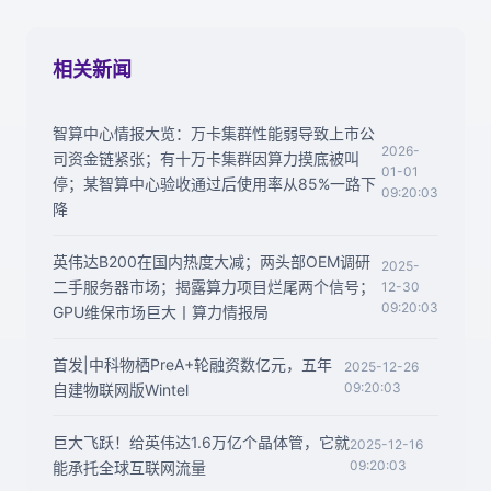
相关新闻
智算中心情报大览：万卡集群性能弱导致上市公
2026-
司资金链紧张；有十万卡集群因算力摸底被叫
01-01
停；某智算中心验收通过后使用率从85%一路下
09:20:03
降
英伟达B200在国内热度大减；两头部OEM调研
2025-
二手服务器市场；揭露算力项目烂尾两个信号；
12-30
09:20:03
GPU维保市场巨大丨算力情报局
首发|中科物栖PreA+轮融资数亿元，五年
2025-12-26
09:20:03
自建物联网版Wintel
巨大飞跃！给英伟达1.6万亿个晶体管，它就
2025-12-16
09:20:03
能承托全球互联网流量