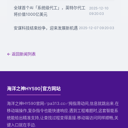
全球首个AI「系统级代工」，英特尔代工
2025-12-10
09:20:03
将价值1000亿美元
安谋科技结束纷争，迎来发展新机遇
2025-12-07 09:20:03
← 返回新闻列表
海洋之神HY590|官方网站
海洋之神HY590官网✅pa313.cc✅拇指滑动间,信息就跳出来.在
移动端操作,复杂指令也能快速响应.遇到工程难题时,这套智能系
统能给出精准支持,让查找过程变得直接.移动端访问同样顺畅,关
键入口就在手边.