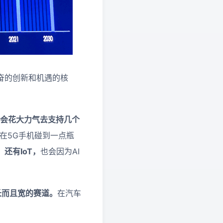
兴奋的创新和机遇的核
会花大力气去支持几个
在5G手机碰到一点瓶
；
还有IoT，
也会因为AI
长而且宽的赛道。
在汽车