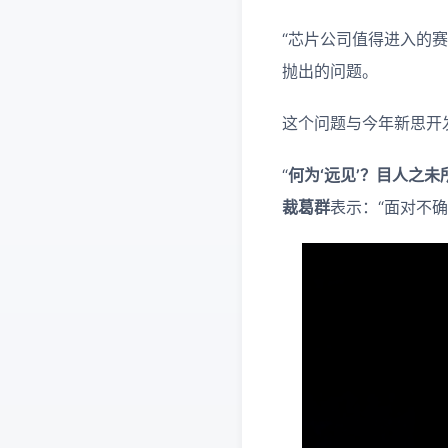
“芯片公司值得进入的
抛出的问题。
这个问题与今年新思开发
“
何为‘远见’？目人之
裁葛群
表示：“面对不