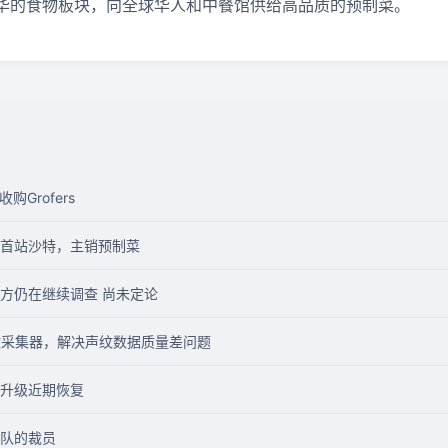
华的食物板块，向全球华人和中餐馆供给高品质的预制菜。
购Grofers
：首站沙特，主销预制菜
方仍在继续调查 尚未定论
化声纹采集器，解决声纹数据质量差问题
升级近期恢复
队的裁员