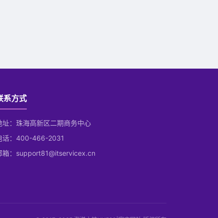
联系方式
地址：珠海高新区二期商务中心
电话：400-466-2031
箱：support81@itservicex.cn