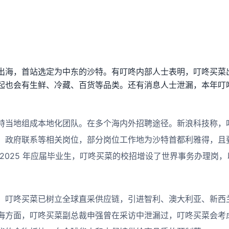
出海，首站选定为中东的沙特。有叮咚内部人士表明，叮咚买菜
起也会有生鲜、冷藏、百货等品类。还有消息人士泄漏，本年叮
特当地组成本地化团队。在多个海内外招聘途径。新浪科技称，
、政府联系等相关岗位，部分岗位工作地为沙特首都利雅得，且
 2025 年应届毕业生，叮咚买菜的校招增设了世界事务办理岗
，叮咚买菜已树立全球直采供应链，引进智利、澳大利亚、新西
海方面，叮咚买菜副总裁申强曾在采访中泄漏过，叮咚买菜会考