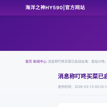
海洋之神HY590|官方网站
首页
›
新闻中心
›
消息称叮咚买菜已启动出海：首站沙特
消息称叮咚买菜已
发布时间：2026-03-13 00:25:1