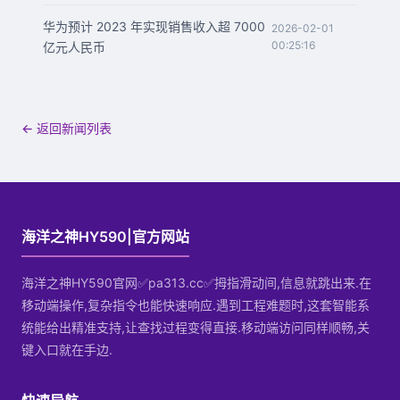
华为预计 2023 年实现销售收入超 7000
2026-02-01
00:25:16
亿元人民币
← 返回新闻列表
海洋之神HY590|官方网站
海洋之神HY590官网✅pa313.cc✅拇指滑动间,信息就跳出来.在
移动端操作,复杂指令也能快速响应.遇到工程难题时,这套智能系
统能给出精准支持,让查找过程变得直接.移动端访问同样顺畅,关
键入口就在手边.