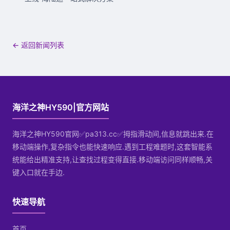
← 返回新闻列表
海洋之神HY590|官方网站
海洋之神HY590官网✅pa313.cc✅拇指滑动间,信息就跳出来.在
移动端操作,复杂指令也能快速响应.遇到工程难题时,这套智能系
统能给出精准支持,让查找过程变得直接.移动端访问同样顺畅,关
键入口就在手边.
快速导航
首页