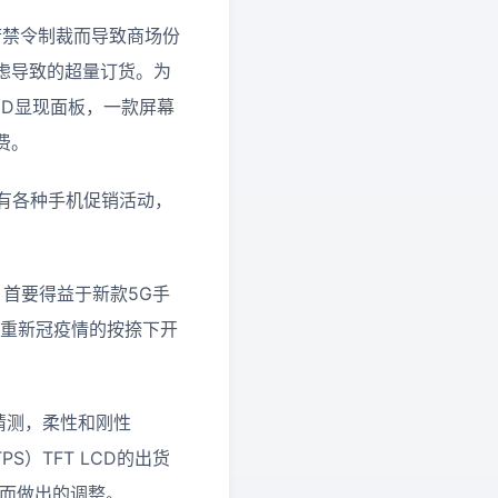
政府禁令制裁而导致商场份
虑导致的超量订货。为
CD显现面板，一款屏幕
费。
将有各种手机促销活动，
，首要得益于新款5G手
在重新冠疫情的按捺下开
猜测，柔性和刚性
S）TFT LCD的出货
定而做出的调整。