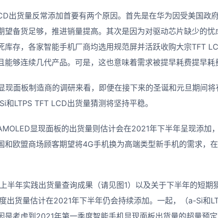
T LCD出货量反常添加首要有两个原因。首先是在华为因受美国
期望备货足够，推进销量提高。其次是因为对驱动芯片缺少的忧
死库存，各家智能手机厂商均选用规范屏并活跃收购大宗TFT L
且能够连续几代产品。可是，这也意味着需求被提早耗费提早耗
关于显现面板制造商的调研来看，即便在接下来的圣诞和元旦期间
Si和LTPS TFT LCD出货量猜测将坚持平稳。
MOLED显现面板的出货量则估计会在2021年下半年呈现添加
国和欧盟商场顾客期望将4G手机换为高端类型新手机的需求，
1年上半年实践出货量查询成果（请见图1）以及关于下半年的短期
度出货量估计在2021年下半年仍会持续添加。一起，（a-Si和LTP
因是考虑到2021年第一季度智能手机显现面板出货量的超量预