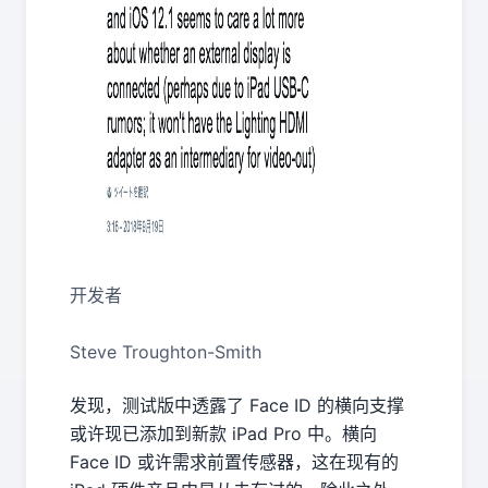
开发者
Steve Troughton-Smith
发现，测试版中透露了 Face ID 的横向支撑
或许现已添加到新款 iPad Pro 中。横向
Face ID 或许需求前置传感器，这在现有的