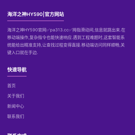
海洋之神HY590|官方网站
海洋之神HY590官网✅pa313.cc✅拇指滑动间,信息就跳出来.在
移动端操作,复杂指令也能快速响应.遇到工程难题时,这套智能系
统能给出精准支持,让查找过程变得直接.移动端访问同样顺畅,关
键入口就在手边.
快速导航
首页
关于我们
新闻中心
联系我们