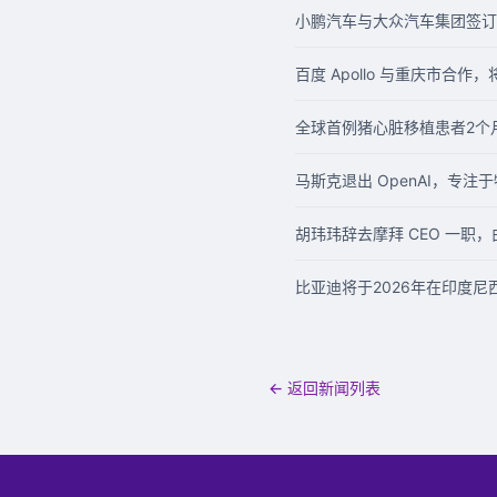
小鹏汽车与大众汽车集团签订
百度 Apollo 与重庆市合
全球首例猪心脏移植患者2个
马斯克退出 OpenAI，专注于
胡玮玮辞去摩拜 CEO 一职
比亚迪将于2026年在印度尼
← 返回新闻列表