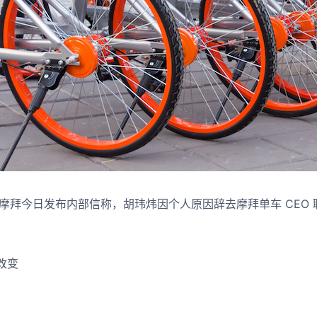
音讯，摩拜今日发布内部信称，胡玮炜因个人原因辞去摩拜单车 CEO
，
改变