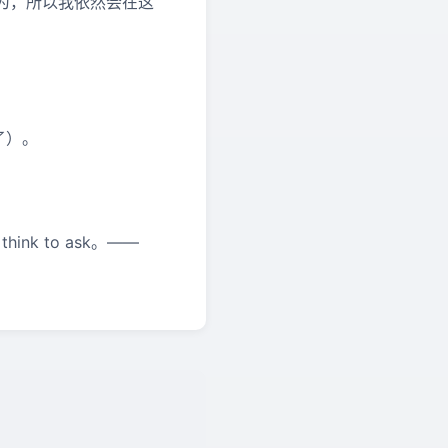
为，所以我依然会在这
了）。
en think to ask。——