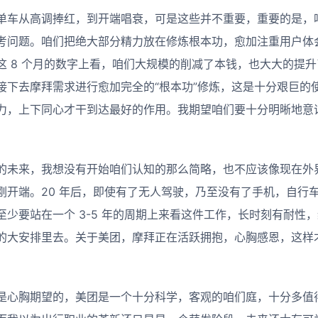
单车从高调捧红，到开端唱衰，可是这些并不重要，重要的是，
考问题。咱们把绝大部分精力放在修炼根本功，愈加注重用户体
这 8 个月的数字上看，咱们大规模的削减了本钱，也大大的提
接下去摩拜需求进行愈加完全的“根本功”修炼，这是十分艰巨的使
力，上下同心才干到达最好的作用。我期望咱们要十分明晰地意
的未来，我想没有开始咱们认知的那么简略，也不应该像现在外
刚开端。20 年后，即使有了无人驾驶，乃至没有了手机，自行
至少要站在一个 3-5 年的周期上来看这件工作，长时刻有耐性
的大安排里去。关于美团，摩拜正在活跃拥抱，心胸感恩，这样
是心胸期望的，美团是一个十分科学，客观的咱们庭，十分多值