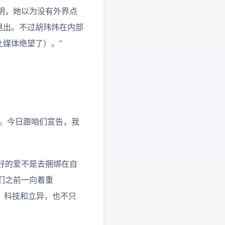
明，她以为没有外界点
退出。不过胡玮炜在内部
让媒体绝望了）。”
禹。今日跟咱们宣告，我
好的爱不是去捆绑在自
们之前一向着重
拜的酷，科技和立异，也不只