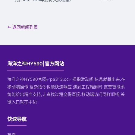
← 返回新闻列表
海洋之神HY590|官方网站
海洋之神HY590官网✅pa313.cc✅拇指滑动间,信息就跳出来.在
移动端操作,复杂指令也能快速响应.遇到工程难题时,这套智能系
统能给出精准支持,让查找过程变得直接.移动端访问同样顺畅,关
键入口就在手边.
快速导航
首页