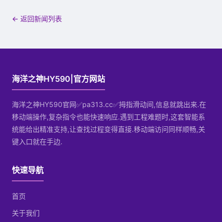
← 返回新闻列表
海洋之神HY590|官方网站
海洋之神HY590官网✅pa313.cc✅拇指滑动间,信息就跳出来.在
移动端操作,复杂指令也能快速响应.遇到工程难题时,这套智能系
统能给出精准支持,让查找过程变得直接.移动端访问同样顺畅,关
键入口就在手边.
快速导航
首页
关于我们