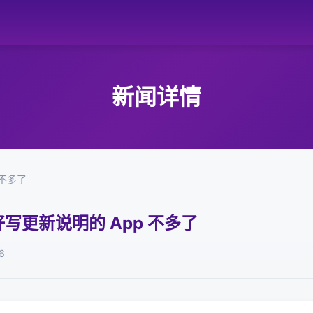
新闻详情
 不多了
好写更新说明的 App 不多了
6