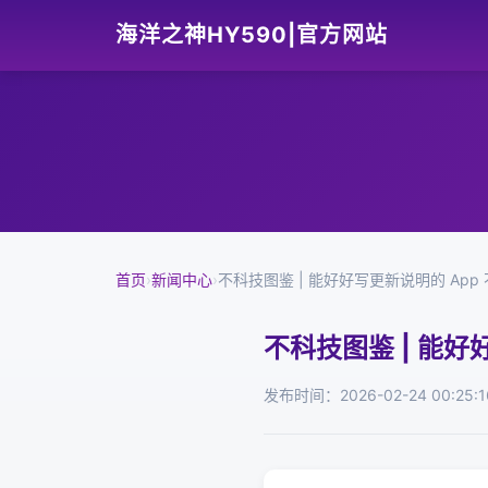
海洋之神HY590|官方网站
首页
›
新闻中心
›
不科技图鉴 | 能好好写更新说明的 App
不科技图鉴 | 能好
发布时间：2026-02-24 00:25:1