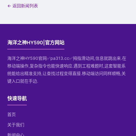
← 返回新闻列表
海洋之神HY590|官方网站
海洋之神HY590官网✅pa313.cc✅拇指滑动间,信息就跳出来.在
移动端操作,复杂指令也能快速响应.遇到工程难题时,这套智能系
统能给出精准支持,让查找过程变得直接.移动端访问同样顺畅,关
键入口就在手边.
快速导航
首页
关于我们
新闻中心