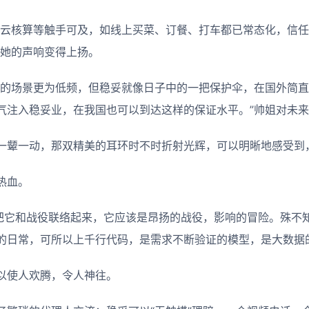
、云核算等触手可及，如线上买菜、订餐、打车都已常态化，信
，她的声响变得上扬。
妥的场景更为低频，但稳妥就像日子中的一把保护伞，在国外简直
气注入稳妥业，在我国也可以到达这样的保证水平。”帅姐对未
一颦一动，那双精美的耳环时不时折射光辉，可以明晰地感受到
热血。
气把它和战役联络起来，它应该是昂扬的战役，影响的冒险。殊不
的日常，可所以上千行代码，是需求不断验证的模型，是大数据
以使人欢腾，令人神往。