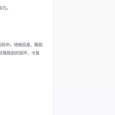
非凡。
？
代码中。待她回身，眼前
珍珠规划的耳环，卡其