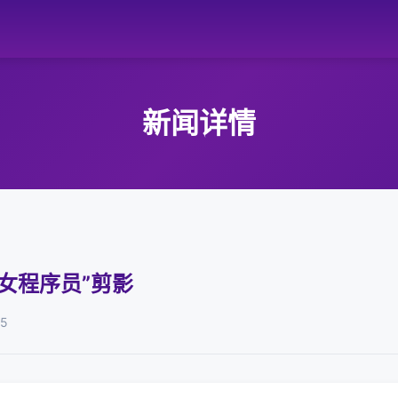
新闻详情
女程序员”剪影
15