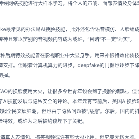
神经网络技能进行大样本学习，将个人的声响、面部表情及身体
fake最常见的办法是AI换脸技能，此外还包含语音模仿、人脸
神且难以辨别的音视频内容成为或许，“目睹”不一定“为实”。
作为一种后期特效技能曾在影视职业中大显身手，用来补偿特效化装
安排。但跟着计算机算力的进步，deepfake的门槛也逐步下
把握。
为ZAO的换脸使用大火，让很多今世青年领会到了换脸的趣味，
AI技能发展与隐私安全的评论。本年元宵节前后，美国AI换脸软件A
速掀起全民文娱狂潮，但也由于隐私问题被“周抛”。尔后，国内的
换脸特效，或许为之后被约谈埋下了关键。
用于制造真人表情包、搞笑视频或许有些大材小用，但究竟无伤大雅