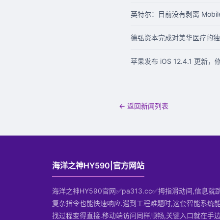
英特尔：目前没有剥离 Mobil
德弘资本完成对美华医疗的独
苹果发布 iOS 12.4.1 更
← 返回新闻列表
海洋之神HY590|官方网站
海洋之神HY590官网✅pa313.cc✅拇指滑动间,信息就
复杂指令也能快速响应.遇到工程难题时,这套智能系统能
找过程变得直接.移动端访问同样顺畅,关键入口就在手边