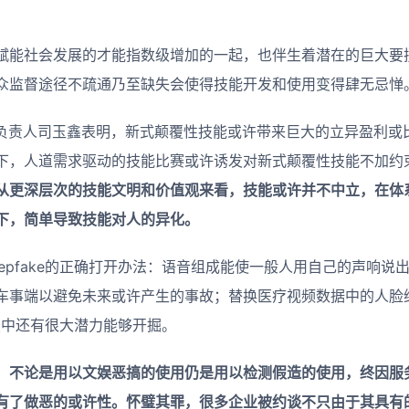
赋能社会发展的才能指数级增加的一起，也伴生着潜在的巨大要
众监督途径不疏通乃至缺失会使得技能开发和使用变得肆无忌惮
hale负责人司玉鑫表明，新式颠覆性技能或许带来巨大的立异盈利
下，人道需求驱动的技能比赛或许诱发对新式颠覆性技能不加约
从更深层次的技能文明和价值观来看，技能或许并不中立，在体
下，简单导致技能对人的异化。
epfake的正确打开办法：语音组成能使一般人用自己的声响说
车事端以避免未来或许产生的事故；替换医疗视频数据中的人脸
拍照中还有很大潜力能够开掘。
，不论是用以文娱恶搞的使用仍是用以检测假造的使用，终因服
有了做恶的或许性。怀璧其罪，很多企业被约谈不只由于其具有