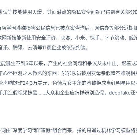
脸辨认等技能使用火爆，其间潜藏的隐私安全问题已得到有关部分
的万店掌因涉嫌损害公民信息已被立案查询后，网信办等部分近期
互联网新技能新使用安全评价，映客、小米、快手、字节跳动、鲸
音乐、腾讯、去演等11家企业被依法约谈。
假造技能诞生不到5年以来，产生的社会问题和争议从未中止。跟着
了心怀叵测之人做恶的东西：啦啦队员被朋友母亲假造不雅观相
管声响欺诈24.3万美元、色情片女主角的脸被换成当红明星用
用造假视频抹黑……大众和企业应怎样辨别造假，deepfake
假造一词由“深度学习”和“造假”组合而来，指的是通过机器学习模型