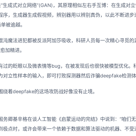
技能是“生成式对立网络”(GAN)，其原理相似左右手互博：在生成
程序，生成器生成假视频，辨别器用以辨别真伪，以此不断进步
很简单被逾越。
混沌魔法进犯都被反派阿加莎吸收，科研人员每一次精心寻觅的
技能愈加精进。
有过的眨眼以及微表情等bug，在被发现后也很快被模型优化。
对立性样本的输入，即可打败探测器然后诈骗deepfake检测
绕着deepfake的这场攻防战好像没有止境。
国务卿基辛格在谈人工智能《启蒙运动的完结》中说到：“咱们
到极点时，或许会带来一个依赖于数据和算法驱动的机器、不受