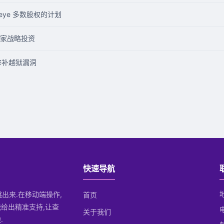
eye 多数股权的计划
家战略投资
新，修补越狱漏洞
快速导航
跳出来.在移动端操作,
首页
给出精准支持,让查
关于我们
.