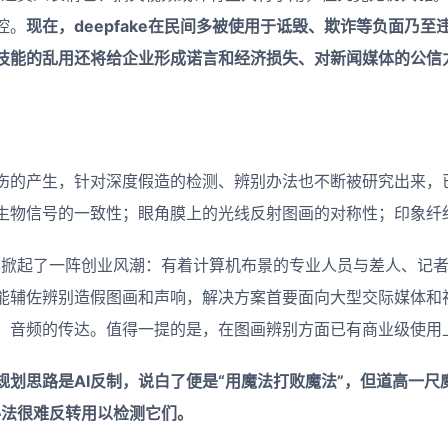
控。
现在，deepfake在民间多被使用于诋毁、欺诈等负面乃
技能的乱用还将给企业形成诺言和经济损失、对新闻媒体的公信
伤的产生，针对深度假造的检测、辨别办法也不断被研究出来，
生物信号的一致性；眼角膜上的光线反射图画的对称性；印象纤
打假也掀起了一阵创业风潮：有着计算机布景的专业人员与差人、记
能辅佐辨别造假图画和声响，解决方案首要面向大型交际媒体和
、音频的传达。值得一提的是，在图画辨别方面已有商业级使用
规划思路是AI反制，说白了便是“用魔法打败魔法”，但道高一尺
办法很难反转用以检测它们。