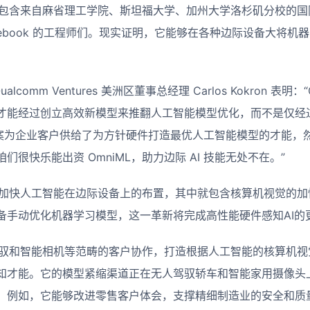
开发者包含来自麻省理工学院、斯坦福大学、加州大学洛杉矶分校的
cebook 的工程师们。现实证明，它能够在各种边际设备大将机
ualcomm Ventures 美洲区董事总经理 Carlos Kokron 表明
才能经过创立高效新模型来推翻人工智能模型优化，而不是仅经
方案为企业客户供给了为方针硬件打造最优人工智能模型的才能，
很快乐能出资 OmniML，助力边际 AI 技能无处不在。”
打破将加快人工智能在边际设备上的布置，其中就包含核算机视觉的
备手动优化机器学习模型，这一革新将完成高性能硬件感知AI的
自动驾驭和智能相机等范畴的客户协作，打造根据人工智能的核算机
知才能。它的模型紧缩渠道正在无人驾驭轿车和智能家用摄像头
。例如，它能够改进零售客户体会，支撑精细制造业的安全和质