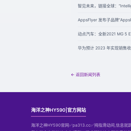
智见未来，链接全球：“Intelli
AppsFlyer 发布子品牌“Ap
动点汽车：全新2021 MG 5 
华为预计 2023 年实现销售收
← 返回新闻列表
海洋之神HY590|官方网站
海洋之神HY590官网✅pa313.cc✅拇指滑动间,信息就