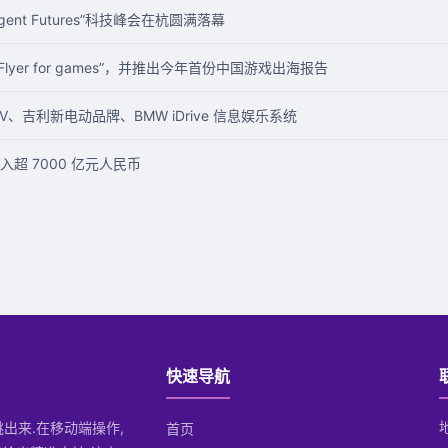
gent Futures”科技峰会在杭圆满落幕
psFlyer for games”，并推出今年首份中国游戏出海报告
EV、吉利新电动品牌、BMW iDrive 信息娱乐系统
入超 7000 亿元人民币
快速导航
跳出来.在移动端操作,
首页