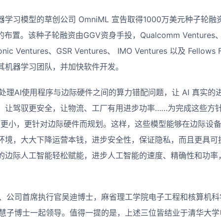
学习模型的草创公司 OmniML 宣告取得1000万美元种子轮
。该种子轮融资由GGV资身手投，Qualcomm Ventures、Footh
tonic Ventures、GSR Ventures、 IMO Ventures 以及 Fello
其机器学习团队，并加快软件开发。
旨是处理AI使用程序与边际硬件之间的算力错配问题，让 AI 真实
，让驾驭更安全，让物流、工厂有用进步功率……为完成这些方针，
划更小，更针对边际硬件而规划。这样，这些模型能够在边际设
环境，大大下降运营本钱，进步安全性，保证隐私，而且更具可扩展
的边际人工智能轻松赋能，进步人工智能的速度、精确性和功率
始人、公司首席执行官吴迪博士，麻省理工学院电子工程和核算机
能官毛慧子博士一起领导。值得一提的是，上述三位皆结业于清华大