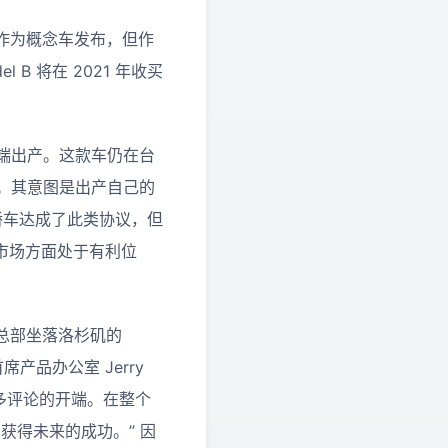
作为概念车发布，但作
 B 将在 2021 年收买
度开端出产。这款车仍在台
企业。其意图是出产自己的
型轿车达成了此类协议，但
际市场方面处于有利位
总部坐落洛杉矶的
席产品办公室 Jerry
的更多评论的开端。在整个
获得未来的成功。” 因