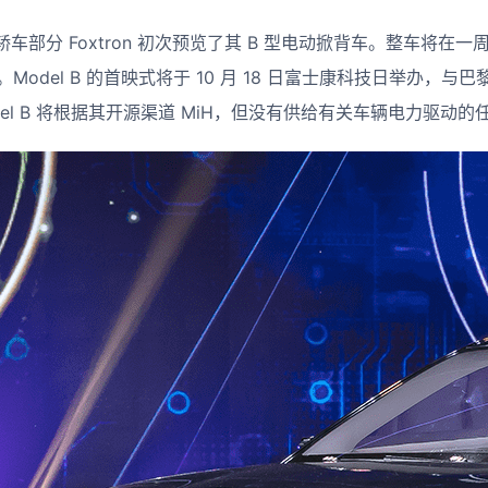
车部分 Foxtron 初次预览了其 B 型电动掀背车。整车将在
议。Model B 的首映式将于 10 月 18 日富士康科技日举办，
 Model B 将根据其开源渠道 MiH，但没有供给有关车辆电力驱动