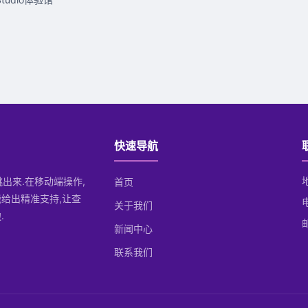
快速导航
跳出来.在移动端操作,
首页
给出精准支持,让查
关于我们
.
邮
新闻中心
联系我们