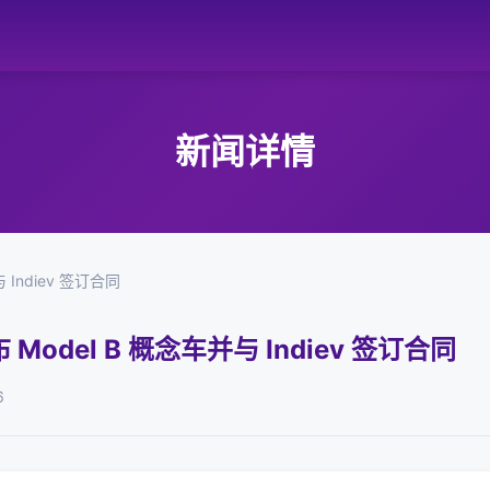
新闻详情
 Indiev 签订合同
布 Model B 概念车并与 Indiev 签订合同
6