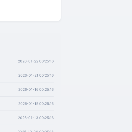
2026-01-22 00:25:16
2026-01-21 00:25:16
2026-01-16 00:25:16
2026-01-15 00:25:16
2026-01-13 00:25:16
2025-12-30 00:25:16