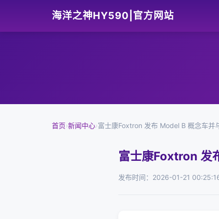
海洋之神HY590|官方网站
首页
›
新闻中心
›
富士康Foxtron 发布 Model B 概念车并与
富士康Foxtron 发
发布时间：2026-01-21 00:25:1