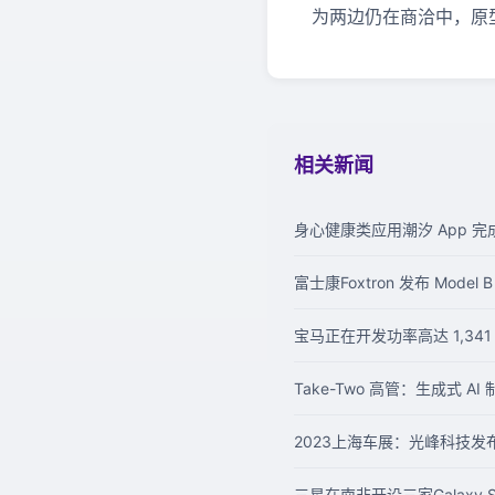
为两边仍在商洽中，原
相关新闻
身心健康类应用潮汐 App 完成
富士康Foxtron 发布 Model
宝马正在开发功率高达 1,341 马
Take-Two 高管：生成式 
2023上海车展：光峰科技
三星在南非开设三家Galaxy S