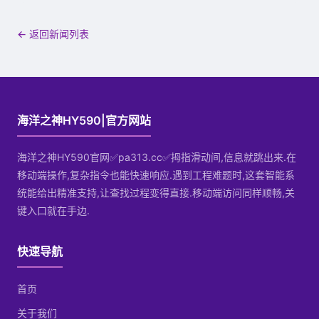
← 返回新闻列表
海洋之神HY590|官方网站
海洋之神HY590官网✅pa313.cc✅拇指滑动间,信息就跳出来.在
移动端操作,复杂指令也能快速响应.遇到工程难题时,这套智能系
统能给出精准支持,让查找过程变得直接.移动端访问同样顺畅,关
键入口就在手边.
快速导航
首页
关于我们