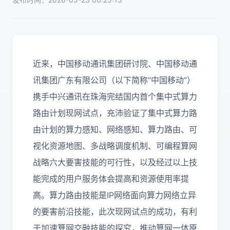
近来，中国移动通讯集团研讨院、中国移动通
讯集团广东有限公司（以下简称“中国移动”）
携手中兴通讯在珠海完结国内首个集中式算力
路由计划现网试点，充沛验证了集中式算力路
由计划的算力感知、网络感知、算力路由、可
视化资源地图、多战略调度机制、可编程算网
战略六大要害技能的可行性，以及经过以上技
能完成的用户服务体会提高和资源使用率提
高。算力路由技能是IP网络面向算力网络立异
的要害前沿技能，此次现网试点的成功，有利
于加速算网交融技能的探究，推动算网一体原