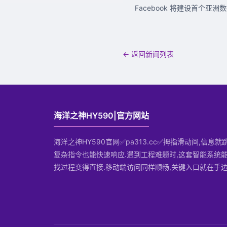
Facebook 将建设首个亚
← 返回新闻列表
海洋之神HY590|官方网站
海洋之神HY590官网✅pa313.cc✅拇指滑动间,信息就
复杂指令也能快速响应.遇到工程难题时,这套智能系统能
找过程变得直接.移动端访问同样顺畅,关键入口就在手边