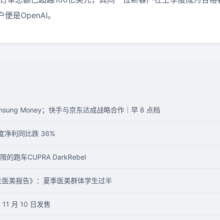
便是OpenAI。
sung Money；快手与京东达成战略合作｜早 8 点档
度净利同比跌 36%
车CUPRA DarkRebel
学生医美报告》：夏季医美群体学生过半
 11 月 10 日发售