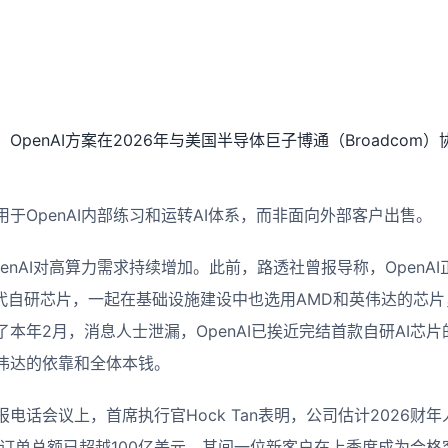
OpenAI方案在2026年与美国半导体巨子博通（Broadcom
于OpenAI内部练习和运转AI体系，而非面向外部客户出售。
enAI对高算力需求持续增加。此前，路透社曾报导称，OpenA
首代自研芯片，一起在基础设施建设中也选用AMD和英伟达的芯片
本年2月，消息人士泄漏，OpenAI已挨近完结首款自研AI芯
伟达的依靠和全体本钱。
电话会议上，首席执行官Hock Tan表明，公司估计2026财
施订单总额已超越100亿美元，其间一位新客户在上季度成为合