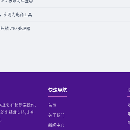
CPU 被曝明年登场
功能，实则为电商工具
麒麟 710 处理器
快速导航
跳出来.在移动端操作,
首页
给出精准支持,让查
关于我们
.
邮
新闻中心