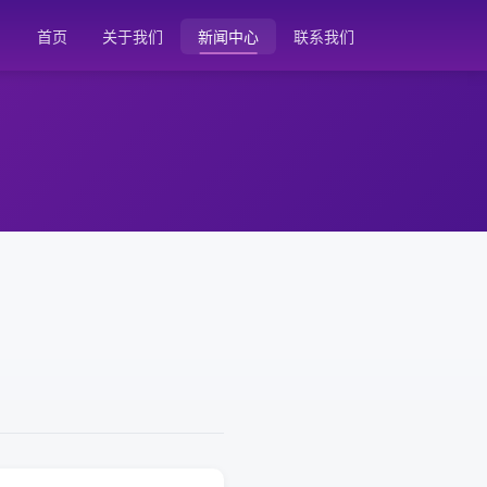
首页
关于我们
新闻中心
联系我们