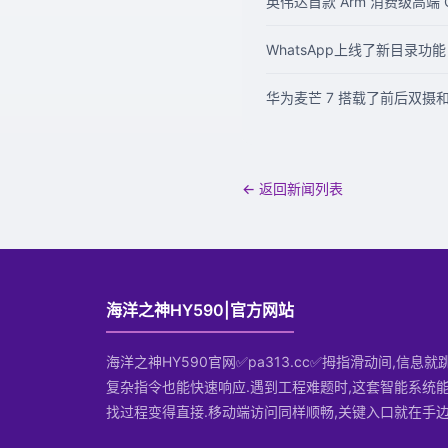
英伟达首款 Arm 消费级高端 
WhatsApp上线了新目录
华为麦芒 7 搭载了前后双摄和
← 返回新闻列表
海洋之神HY590|官方网站
海洋之神HY590官网✅pa313.cc✅拇指滑动间,信息就
复杂指令也能快速响应.遇到工程难题时,这套智能系统能
找过程变得直接.移动端访问同样顺畅,关键入口就在手边