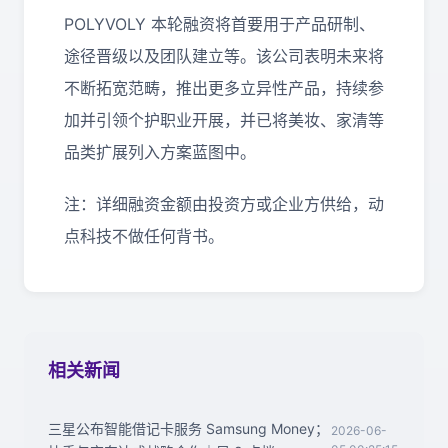
POLYVOLY 本轮融资将首要用于产品研制、
途径晋级以及团队建立等。该公司表明未来将
不断拓宽范畴，推出更多立异性产品，持续参
加并引领个护职业开展，并已将美妆、家清等
品类扩展列入方案蓝图中。
注：详细融资金额由投资方或企业方供给，动
点科技不做任何背书。
相关新闻
三星公布智能借记卡服务 Samsung Money；
2026-06-