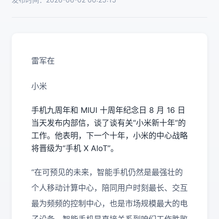
雷军在
小米
手机九周年和 MIUI 十周年纪念日 8 月 16 日
当天发布内部信，谈了谈有关“小米新十年”的
工作。他表明，下一个十年，小米的中心战略
将晋级为“手机 X AIoT”。
“在可预见的未来，智能手机仍然是最强壮的
个人移动计算中心，陪同用户时刻最长、交互
最为频频的控制中心，也是市场规模最大的电