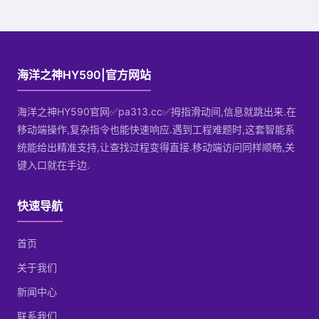
海洋之神HY590|官方网站
海洋之神HY590官网✅pa313.cc✅拇指滑动间,信息就跳出来.在
移动端操作,复杂指令也能快速响应.遇到工程难题时,这套智能系
统能给出精准支持,让查找过程变得直接.移动端访问同样顺畅,关
键入口就在手边.
快速导航
首页
关于我们
新闻中心
联系我们