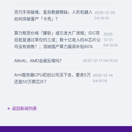
灵巧手突破难、复杂数据稀缺，人形机器人
2025-12-30
04:15:10
如何突破量产「卡壳」？
算力租赁价格「腰斩」或引发大厂退租；IDC项
2025-
目批复通过率仅约三成；数十亿收入的AI芯片公
12-21
04:15:10
司没有销售？；消纳国产算力最高补贴60%
AllinAI，AMD会被反噬吗？
2025-12-17 04:15:10
Arm服务器CPU初创公司活下去，要卖5万
2025-12-14
04:15:10
还是50万颗芯片？
← 返回新闻列表