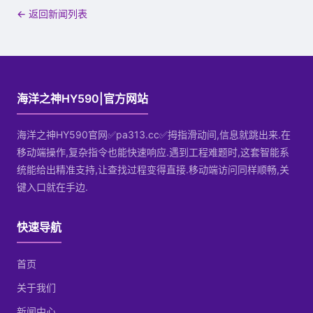
← 返回新闻列表
海洋之神HY590|官方网站
海洋之神HY590官网✅pa313.cc✅拇指滑动间,信息就跳出来.在
移动端操作,复杂指令也能快速响应.遇到工程难题时,这套智能系
统能给出精准支持,让查找过程变得直接.移动端访问同样顺畅,关
键入口就在手边.
快速导航
首页
关于我们
新闻中心