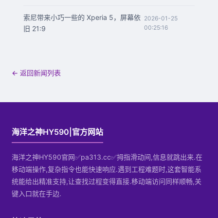
索尼带来小巧一些的 Xperia 5，屏幕依
2026-01-25
00:25:16
旧 21:9
← 返回新闻列表
海洋之神HY590|官方网站
海洋之神HY590官网✅pa313.cc✅拇指滑动间,信息就跳出来.在
移动端操作,复杂指令也能快速响应.遇到工程难题时,这套智能系
统能给出精准支持,让查找过程变得直接.移动端访问同样顺畅,关
键入口就在手边.