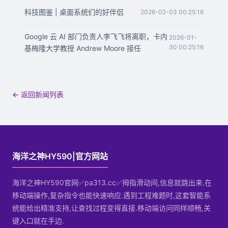
科技图鉴 | 桌面系统们的好伴侣
2026-02-03 00:25:16
Google 云 AI 部门负责人李飞飞将离职，卡内
2026-01-
30 00:25:16
基梅隆大学教授 Andrew Moore 接任
← 返回新闻列表
海洋之神HY590|官方网站
海洋之神HY590官网✅pa313.cc✅拇指滑动间,信息就跳出来.在
移动端操作,复杂指令也能快速响应.遇到工程难题时,这套智能系
统能给出精准支持,让查找过程变得直接.移动端访问同样顺畅,关
键入口就在手边.