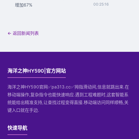
00:25:16
增加67%
← 返回新闻列表
海洋之神HY590|官方网站
海洋之神HY590官网✅pa313.cc✅拇指滑动间,信息就跳出来.在
移动端操作,复杂指令也能快速响应.遇到工程难题时,这套智能系
统能给出精准支持,让查找过程变得直接.移动端访问同样顺畅,关
键入口就在手边.
快速导航